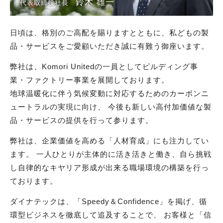
鈴木 雄一
代表取締役社長
日頃は、格別のご高配を賜りますとともに、私どもの製
品・サービスをご愛顧いただき誠に有難う御座います。
弊社は、Komori Unitedの一員としてビルディング事
業・ファクトリー事業を展開しております。
地球温暖化に伴う気候変動に対応するためのカーボンニ
ュートラルの実現に向け、
今後も新しい高付加価値な製
品・サービスの提供を行って参ります。
弊社は、企業価値を高める「人材育成」にも注力してい
ます。 一人ひとりが主体的に活き活きと働き、自ら挑戦
し自律的なキヤリア形成が出来る職場環境の構築を行っ
ております。
ダイナテックは、「Speedy＆Confidence」を掲げ、循
環型ビジネスを徹底して追及することで、 お客様と「信