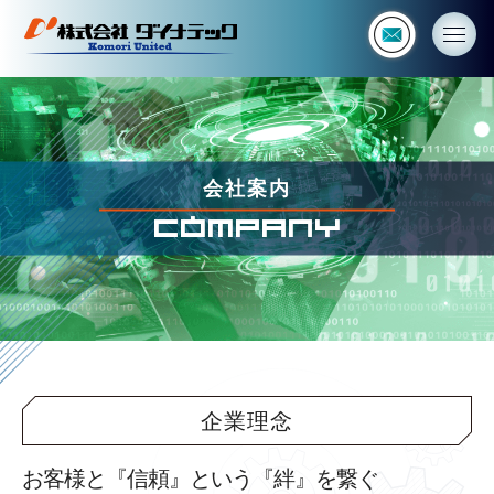
会
社
案
内
|
株
式
会
会社案内
社
COMPANY
ダ
イ
ナ
テ
ッ
ク
企業理念
お客様と『信頼』という『絆』を繋ぐ