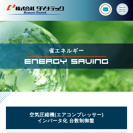
省
エ
ネ
ル
ギ
ー
|
株
省エネルギー
式
ENERGY SAVING
会
社
ダ
イ
ナ
テ
ッ
ク
空気圧縮機(エアコンプレッサー)
インバータ化
台数制御盤