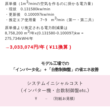
3
原単価（1m
/minの空気を作るのに掛かる電力量）
・現状 0.131580kw/min
・更新後 0.100097kw/min
3
・推定エア使用量 7~9 m
/min（第一・第二共）
原単価より推定される電力削減量は
3
8,758,200 m
/年x(0.131580-0.100097)kw =
275,734kWH/年
→3,033,074円/年 ( ¥11換算 )
モデル工場での
「インバータ化」＋「台数制御盤」の省エネ改善