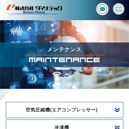
メ
ン
テ
ナ
ン
ス
|
株
メンテナンス
式
MAINTENANCE
会
社
ダ
イ
ナ
テ
ッ
ク
空気圧縮機(エアコンプレッサー)
冷凍機