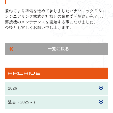
様
と
兼ねてより準備を進めて参りましたパナソニックＦＳエ
業
ンジニアリング株式会社様との業務委託契約が完了し、
務
溶接機のメンテナンスを開始する事になりました。
委
今後とも宜しくお願い申し上げます。
託
契
約
を
一覧に戻る
締
結
し
ま
し
ARCHIVE
た。
|
2026
お
知
ら
過去（2025～）
せ
|