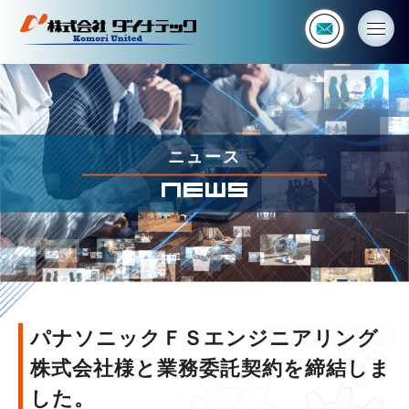
パ
ナ
ソ
ニ
ッ
ク
Ｆ
Ｓ
ニュース
エ
NEWS
ン
ジ
ニ
ア
リ
ン
グ
株
パナソニックＦＳエンジニアリング
式
株式会社様と業務委託契約を締結しま
会
社
した。