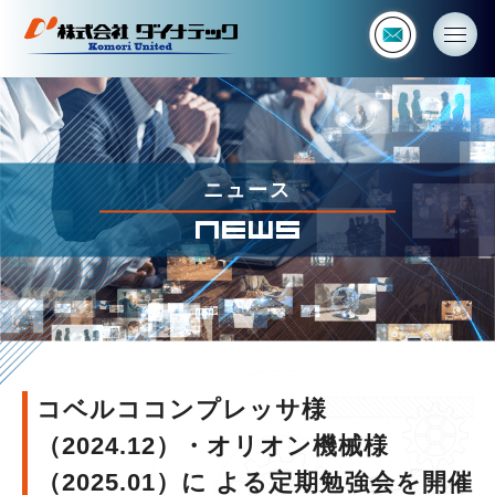
コ
ベ
ル
コ
コ
ン
プ
レ
ニュース
ッ
NEWS
サ
様
（2024.12）・
オ
リ
オ
ン
機
コベルココンプレッサ様
械
（2024.12）・オリオン機械様
様
（2025.01）
（2025.01）に よる定期勉強会を開催