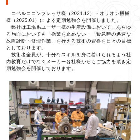
に
よ
コベルココンプレッサ様（2024.12）・オリオン機械
る
様（2025.01）に よる定期勉強会を開催しました。
定
弊社は工場系ユーザー様の生産設備において、あらゆ
期
る局面においても「操業を止めない」「緊急時の迅速な
勉
故障診断・修理作業」を行える技術の習得を日々の目標
強
としております。
会
技術者全員が、十分なスキルを身に着けられるよう社
を
内教育だけでなくメーカー各社様からもご協力を頂き定
開
期勉強会を開催しております。
催
|
お
知
ら
せ
|
株
式
会
社